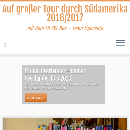
Auf großer Tour durch Südamerika
2016/2017
mit dem T5 VW-Bus – Team Tigerente
Zum
Inhalt
Einmal Overlander - Immer
springen
Overlander (3.6.2018)
Auf Reisen freut man sich auf der einen Seite, auch
Stellplätze für sich ganz alleine ...
Mehr dazu »